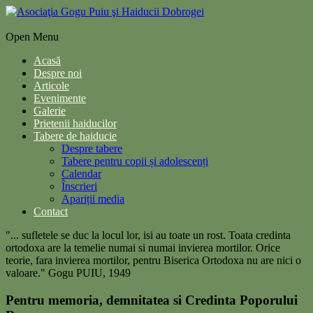
Open Menu
Acasă
Despre noi
Articole
Evenimente
Galerie
Prietenii haiducilor
Tabere de haiducie
Despre tabere
Tabere pentru copii și adolescenți
Calendar
Înscrieri
Apariții media
Contact
"... sufletele se duc la locul lor, isi au toate un rost. Toata credinta
ortodoxa are la temelie numai si numai invierea mortilor. Orice
teorie, fara invierea mortilor, pentru Biserica Ortodoxa nu are nici o
valoare." Gogu PUIU, 1949
Pentru memoria, demnitatea si Credinta Poporului