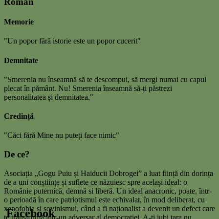
Roman
Memorie
"Un popor fără istorie este un popor cucerit"
Demnitate
"Smerenia nu înseamnă să te descompui, să mergi numai cu capul
plecat în pământ. Nu! Smerenia înseamnă să-ți păstrezi
personalitatea și demnitatea."
Credință
"Căci fără Mine nu puteți face nimic"
De ce?
Asociația „Gogu Puiu și Haiducii Dobrogei” a luat ființă din dorința
de a uni conștiințe și suflete ce năzuiesc spre același ideal: o
Românie puternică, demnă si liberă. Un ideal anacronic, poate, într-
o perioadă în care patriotismul este echivalat, în mod deliberat, cu
xenofobia și șovinismul, când a fi naționalist a devenit un defect care
Facebook
te transformă într-un adversar al democrației. A-ți iubi țara nu