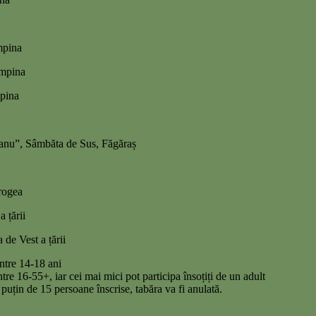
mpina
âmpina
mpina
ranu”, Sâmbăta de Sus, Făgăraș
rogea
 țării
de Vest a țării
între 14-18 ani
tre 16-55+, iar cei mai mici pot participa însoțiți de un adult
uțin de 15 persoane înscrise, tabăra va fi anulată.