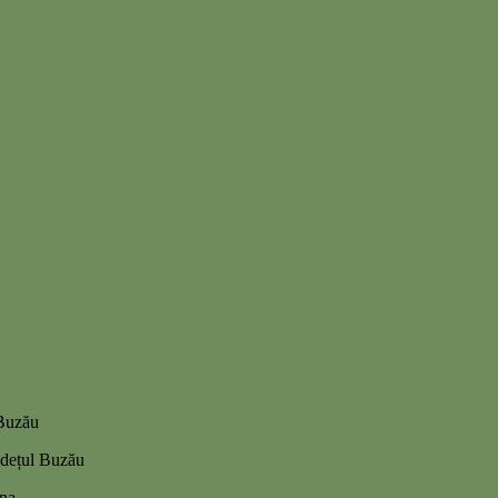
 Buzău
județul Buzău
ina