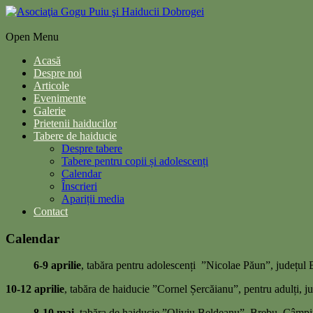
Open Menu
Acasă
Despre noi
Articole
Evenimente
Galerie
Prietenii haiducilor
Tabere de haiducie
Despre tabere
Tabere pentru copii și adolescenți
Calendar
Înscrieri
Apariții media
Contact
Calendar
6-9 aprilie
, tabăra pentru adolescenți ”Nicolae Păun”, județul
10-12 aprilie
, tabăra de haiducie ”Cornel Șercăianu”, pentru adulți, 
8-10 mai
, tabăra de haiducie ”Oliviu Beldeanu”, Brebu, Câmp