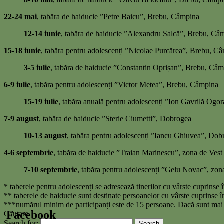
22-24 mai
, tabăra de haiducie ”Petre Baicu”, Brebu, Câmpina
12-14 iunie
, tabăra de haiducie ”Alexandru Salcă”, Brebu, Câ
15-18 iunie
, tabăra pentru adolescenți ”Nicolae Purcărea”, Brebu, C
3-5 iulie
, tabăra de haiducie ”Constantin Oprișan”, Brebu, Câ
6-9 iulie
, tabăra pentru adolescenți ”Victor Metea”, Brebu, Câmpina
15-19 iulie
, tabăra anuală pentru adolescenți ”Ion Gavrilă Ogo
7-9 august
, tabăra de haiducie ”Sterie Ciumetti”, Dobrogea
10-13 august
, tabăra pentru adolescenți ”Iancu Ghiuvea”, Dob
4-6 septembrie
, tabăra de haiducie ”Traian Marinescu”, zona de Vest a
7-10 septembrie
, tabăra pentru adolescenți ”Gelu Novac”, zona 
* taberele pentru adolescenți se adresează tinerilor cu vârste cuprinse 
** taberele de haiducie sunt destinate persoanelor cu vârste cuprinse în
***numărul minim de participanți este de 15 persoane. Dacă sunt mai p
Facebook
Cautare
Search for: