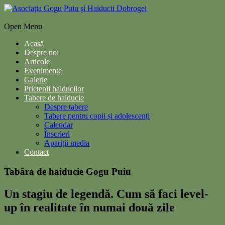
Open Menu
Acasă
Despre noi
Articole
Evenimente
Galerie
Prietenii haiducilor
Tabere de haiducie
Despre tabere
Tabere pentru copii și adolescenți
Calendar
Înscrieri
Apariții media
Contact
Tabăra de haiducie Gogu Puiu
Un stagiu de legendă. Cum să faci level-
up în realitate în numai două zile