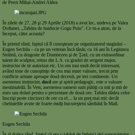
de Preot Mihai-Andrei Aldea
În zilele de 27, 28 şi 29 Aprilie (2018) a avut loc, undeva pe Valea
Doftanei, „Tabăra de haiducie Gogu Puiu”. Ce m-a atras, de la
început, către aceasta?
În primul rând, faptul că îl cunoşteam pe organizatorul stagiului –
Eugen Sechila – ca pe un veteran încă tânăr, cu 16 ani în Legiunea
Străină, cu dragoste de Dumnezeu şi de Ţară, cu un extraordinar
talent de sculptor, retras din L.S. cu gradul de sergent major,
instructor de tir autorizat etc. Un om mai mult decât interesant,
având tone de cunoştinţe de cea mai mare valoare, trecut prin
conflicte armate aproape două decenii, pe trei continente. Un
asemenea instructor,
dacă
are şi spirit pedagogic, este o valoare
inestimabilă. În Vest, asemenea oameni sunt plătiţi cu mii şi mii de
euro sau dolari pentru o prezentare de două ore. Tabăra dădea celor
înscrişi peste cincizeci de ore cu el… la un preţ mai mic decât
cheltuielile avute de foarte mulţi bucureşteni sâmbătă în Mall.
Eugen Sechila
În al doilea rând, faptul că era o tabără de [tehnici de] supravieţuire