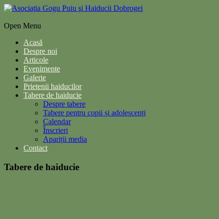
Open Menu
Acasă
Despre noi
Articole
Evenimente
Galerie
Prietenii haiducilor
Tabere de haiducie
Despre tabere
Tabere pentru copii și adolescenți
Calendar
Înscrieri
Apariții media
Contact
Tabere de haiducie