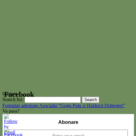
Facebook
Cautare
Search for:
Formular adeziune Asociatia “Gogu Puiu si Haiducii Dobrogei”
Va pasa?
Get the Facebook Likebox Slider Pro for WordPress
Abonare