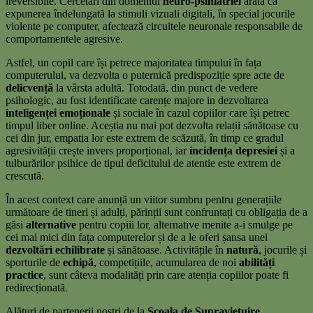
ireversibile. Cercetări din domeniul
neuro-psihiatriei
arată că
expunerea îndelungată la stimuli vizuali digitali, în special jocurile
violente pe computer, afectează circuitele neuronale responsabile de
comportamentele agresive.
Astfel, un copil care își petrece majoritatea timpului în fața
computerului, va dezvolta o puternică predispoziție spre acte de
delicvență
la vârsta adultă. Totodată, din punct de vedere
psihologic, au fost identificate carențe majore in dezvoltarea
inteligenței emoționale
și sociale în cazul copiilor care își petrec
timpul liber online. Aceștia nu mai pot dezvolta relații sănătoase cu
cei din jur, empatia lor este extrem de scăzută, în timp ce gradul
agresivității crește invers proporțional, iar
incidența depresiei
și a
tulburărilor psihice de tipul deficitului de atentie este extrem de
crescută.
În acest context care anunță un viitor sumbru pentru generațiile
următoare de tineri și adulți, părinții sunt confruntați cu obligația de a
găsi
alternative
pentru copiii lor, alternative menite a-i smulge pe
cei mai mici din fața computerelor și de a le oferi șansa unei
dezvoltări echilibrate
și sănătoase. Activitățile în
natură
, jocurile și
sporturile de
echipă
, competițiile, acumularea de noi
abilități
practice
, sunt câteva modalități prin care atenția copiilor poate fi
redirecționată.
Alături de partenerii noștri de la
Școala de Supraviețuire