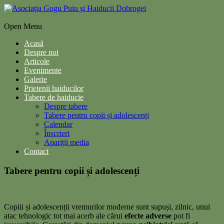
Open Menu
Acasă
Despre noi
Articole
Evenimente
Galerie
Prietenii haiducilor
Tabere de haiducie
Despre tabere
Tabere pentru copii și adolescenți
Calendar
Înscrieri
Apariții media
Contact
Tabere pentru copii și adolescenți
Copiii și adolescenții vremurilor moderne sunt supuși, zilnic, unui
atac tehnologic tot mai acerb ale cărui
efecte adverse
pot fi