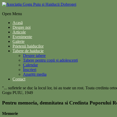
Open Menu
Acasă
Despre noi
Articole
Evenimente
Galerie
Prietenii haiducilor
Tabere de haiducie
Despre tabere
Tabere pentru copii și adolescenți
Calendar
Înscrieri
Apariții media
Contact
"... sufletele se duc la locul lor, isi au toate un rost. Toata credinta 
Gogu PUIU, 1949
Pentru memoria, demnitatea si Credinta Poporului 
Memorie