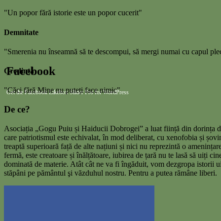
"Un popor fără istorie este un popor cucerit"
Demnitate
"Smerenia nu înseamnă să te descompui, să mergi numai cu capul pleca
Facebook
Credință
"Căci fără Mine nu puteți face nimic"
Get the Facebook Likebox Slider Pro for WordPress
De ce?
Asociația „Gogu Puiu și Haiducii Dobrogei” a luat ființă din dorința de
care patriotismul este echivalat, în mod deliberat, cu xenofobia și șovi
treaptă superioară față de alte națiuni și nici nu reprezintă o amenința
fermă, este creatoare și înălțătoare, iubirea de țară nu te lasă să uiți cin
dominată de materie. Atât cât ne va fi îngăduit, vom dezgropa istorii 
stăpâni pe pământul şi văzduhul nostru. Pentru a putea rămâne liberi.