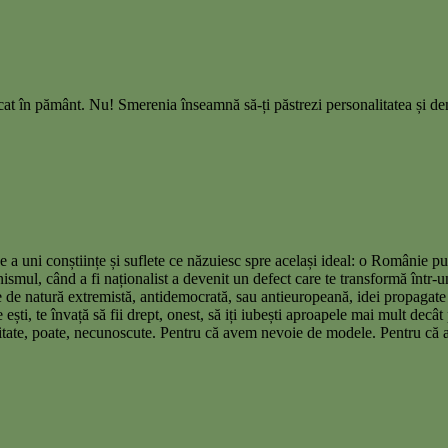
t în pământ. Nu! Smerenia înseamnă să-ți păstrezi personalitatea și de
 a uni conștiințe și suflete ce năzuiesc spre același ideal: o Românie pu
nismul, când a fi naționalist a devenit un defect care te transformă într-
re de natură extremistă, antidemocrată, sau antieuropeană, idei propagate
e ești, te învață să fii drept, onest, să iți iubești aproapele mai mult decât
uitate, poate, necunoscute. Pentru că avem nevoie de modele. Pentru că a